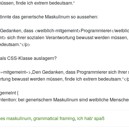
üssen, finde ich extrem bedeutsam.“
önnte das generische Maskulinum so aussehen:
Gedanken, dass <weiblich-mitgemeint>Programmierer</weiblic
nt> sich ihrer sozialen Verantwortung bewusst werden müssen, 
edeutsam.“</p>
t als CSS-Klasse auslagern?
=»mitgemeint»>„Den Gedanken, dass Programmierer sich ihrer 
rtung bewusst werden müssen, finde ich extrem bedeutsam.“</
gemeint {
-intention: bei generischem Maskulinum sind weibliche Mensche
hes maskulinum
,
grammatical framing
,
ich hab' spaß