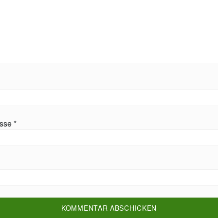
esse
*