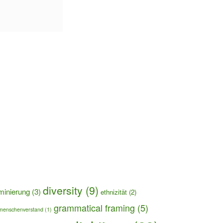
diversity
(9)
iminierung
(3)
ethnizität
(2)
grammatical framing
(5)
menschenverstand
(1)