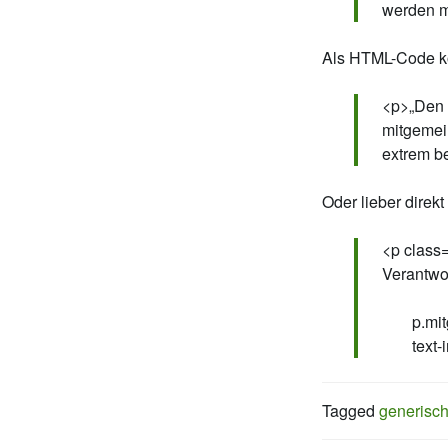
werden m
Als HTML-Code k
<p>„Den 
mitgemei
extrem b
Oder lieber direk
<p class
Verantwo
p.mit
text
Tagged
generisc