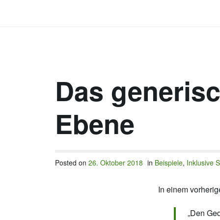
Skip
to
CONTENT
content
REDAKTION
TEXTE
Das generis
Ebene
Posted on
26. Oktober 2018
in
Beispiele
,
Inklusive 
In einem vorherig
„Den Ged