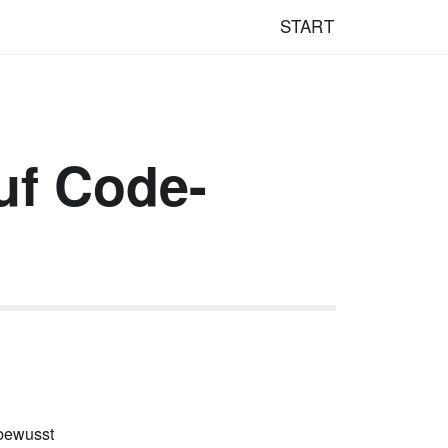
START
uf Code-
 bewusst