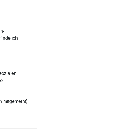
h-
finde ich
sozialen
p>
n mitgemeint}