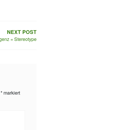
NEXT POST
igenz = Stereotype
t
*
markiert