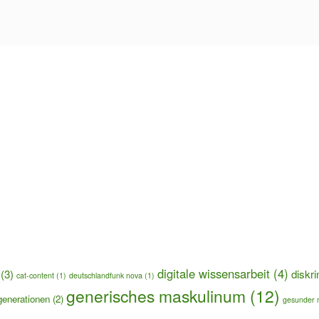
digitale wissensarbeit
(4)
(3)
diskr
cat-content
(1)
deutschlandfunk nova
(1)
generisches maskulinum
(12)
generationen
(2)
gesunder 