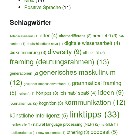
Positive Sprache
(11)
Schlagwörter
alter
(4)
arbeit 4.0
(3)
alternsdifferenz
(2)
Alltagsrassismus
(1)
cat-
digitale wissensarbeit
(4)
content
(1)
deutschlandfunk nova
(1)
diversity
(9)
diskriminierung
(3)
ethnizität
(2)
framing (deutungsrahmen)
(13)
generisches maskulinum
generationen
(2)
(12)
grammatical framing
gesunder menschenverstand
(1)
ideen
(9)
(5)
ich hab' spaß
(4)
hörtipps
(3)
herkunft
(1)
kommunikation
(12)
kognition
(3)
journalismus
(2)
linktipps
(33)
künstliche intelligenz
(5)
natural language processing (NLP)
(2)
meritokratie
(1)
natürlich
(1)
podcast
(5)
othering
(3)
neoliberalismus
(1)
new economics
(1)