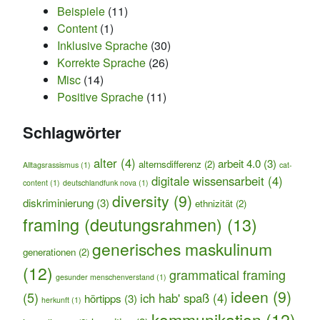
Beispiele
(11)
Content
(1)
Inklusive Sprache
(30)
Korrekte Sprache
(26)
Misc
(14)
Positive Sprache
(11)
Schlagwörter
alter
(4)
arbeit 4.0
(3)
alternsdifferenz
(2)
Alltagsrassismus
(1)
cat-
digitale wissensarbeit
(4)
content
(1)
deutschlandfunk nova
(1)
diversity
(9)
diskriminierung
(3)
ethnizität
(2)
framing (deutungsrahmen)
(13)
generisches maskulinum
generationen
(2)
(12)
grammatical framing
gesunder menschenverstand
(1)
ideen
(9)
(5)
ich hab' spaß
(4)
hörtipps
(3)
herkunft
(1)
kommunikation
(12)